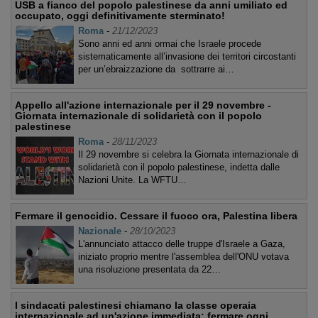
USB a fianco del popolo palestinese da anni umiliato ed
occupato, oggi definitivamente sterminato!
Roma
-
21/12/2023
Sono anni ed anni ormai che Israele procede
sistematicamente all’invasione dei territori circostanti
per un’ebraizzazione da sottrarre ai…
Appello all'azione internazionale per il 29 novembre -
Giornata internazionale di solidarietà con il popolo
palestinese
Roma
-
28/11/2023
Il 29 novembre si celebra la Giornata internazionale di
solidarietà con il popolo palestinese, indetta dalle
Nazioni Unite. La WFTU…
Fermare il genocidio. Cessare il fuoco ora, Palestina libera
Nazionale
-
28/10/2023
L'annunciato attacco delle truppe d'Israele a Gaza,
iniziato proprio mentre l'assemblea dell'ONU votava
una risoluzione presentata da 22…
I sindacati palestinesi chiamano la classe operaia
internazionale ad un'azione immediata: fermare ogni