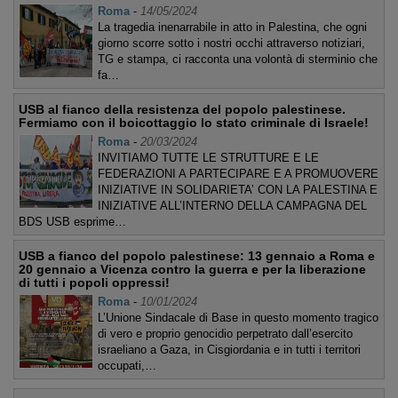
Roma
-
14/05/2024
La tragedia inenarrabile in atto in Palestina, che ogni
giorno scorre sotto i nostri occhi attraverso notiziari,
TG e stampa, ci racconta una volontà di sterminio che
fa…
USB al fianco della resistenza del popolo palestinese.
Fermiamo con il boicottaggio lo stato criminale di Israele!
Roma
-
20/03/2024
INVITIAMO TUTTE LE STRUTTURE E LE
FEDERAZIONI A PARTECIPARE E A PROMUOVERE
INIZIATIVE IN SOLIDARIETA’ CON LA PALESTINA E
INIZIATIVE ALL’INTERNO DELLA CAMPAGNA DEL
BDS USB esprime…
USB a fianco del popolo palestinese: 13 gennaio a Roma e
20 gennaio a Vicenza contro la guerra e per la liberazione
di tutti i popoli oppressi!
Roma
-
10/01/2024
L’Unione Sindacale di Base in questo momento tragico
di vero e proprio genocidio perpetrato dall’esercito
israeliano a Gaza, in Cisgiordania e in tutti i territori
occupati,…