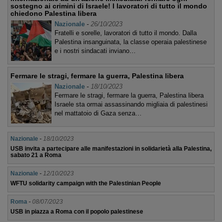
sostegno ai crimini di Israele! I lavoratori di tutto il mondo
chiedono Palestina libera
Nazionale
-
26/10/2023
Fratelli e sorelle, lavoratori di tutto il mondo. Dalla
Palestina insanguinata, la classe operaia palestinese
e i nostri sindacati inviano…
Fermare le stragi, fermare la guerra, Palestina libera
Nazionale
-
18/10/2023
Fermare le stragi, fermare la guerra, Palestina libera
Israele sta ormai assassinando migliaia di palestinesi
nel mattatoio di Gaza senza…
Nazionale
-
18/10/2023
USB invita a partecipare alle manifestazioni in solidarietà alla Palestina,
sabato 21 a Roma
Nazionale
-
12/10/2023
WFTU solidarity campaign with the Palestinian People
Roma
-
08/07/2023
USB in piazza a Roma con il popolo palestinese