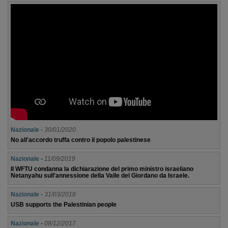
Nazionale
-
30/01/2020
No all'accordo truffa contro il popolo palestinese
Nazionale
-
11/09/2019
Il WFTU condanna la dichiarazione del primo ministro israeliano
Netanyahu sull'annessione della Valle del Giordano da Israele.
Nazionale
-
31/03/2018
USB supports the Palestinian people
Nazionale
-
08/12/2017