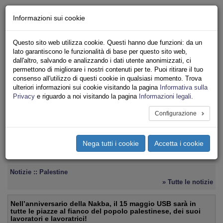
Chi siamo - Statuto
Informazioni sui cookie
Le nostre sedi
Servizi
Questo sito web utilizza cookie. Questi hanno due funzioni: da un
Iscriviti
lato garantiscono le funzionalità di base per questo sito web,
Ricerca
dall'altro, salvando e analizzando i dati utente anonimizzati, ci
Area Stampa
permettono di migliorare i nostri contenuti per te. Puoi ritirare il tuo
consenso all'utilizzo di questi cookie in qualsiasi momento. Trova
Privacy
ulteriori informazioni sui cookie visitando la pagina
Informativa sulla
INTERNAZIONALE
Privacy
e riguardo a noi visitando la pagina
Informazioni legali
.
Configurazione
Toggle
navigation
Nega tutti i cookie
Accetta i cookie
Menu del sito
Toggle
navigati
Notizie :: Palestine
» Tutte le notizie
Nell’anniversario della Nakba, il 15 maggio USB sarà in
tutte le piazze al fianco del popolo palestinese, dei suoi
lavoratori e lavoratrici!